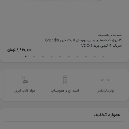
کامپوزیت و روکش موقت
پی
کامپوزیت نانوهیبرید یونیورسال لایت کیور Grandio
سرنگ 4 گرمی برند VOCO
ت
۶,۹۶۰,۰۰۰ تومان
نوار ماتریکس
اسید اچ و هموستاپ
مواد قالب گیری
همواره تخفیف