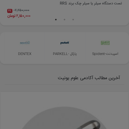
تست دستگاه سیلر یا سیلر چک برند RRS
بست
۲,۲۵۰,۰۰۰
۴٪
۲,۱۵۰,۰۰۰ تومان
Spident-اسپیدنت
PARKELL- پارکل
DENTEX
آخرین مطالب آکادمی علوم یونیت