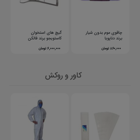
چاقوی موم بدون شیار
گیج های استخوان
برند دناپویا
کاستویجو برند فالکن
۸۶۰,۰۰۰ تومان
۶,۰۰۰,۰۰۰ تومان
کاور و روکش