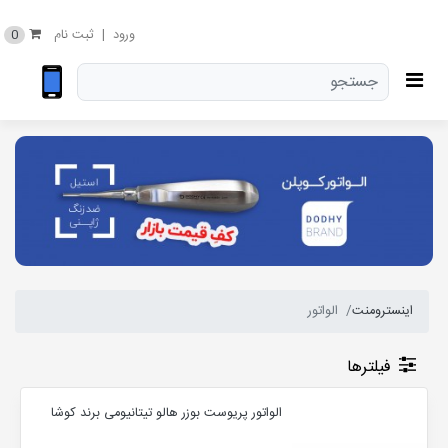
0
ورود
|
ثبت نام
اینسترومنت
الواتور
فیلترها
الواتور پریوست بوزر هالو تیتانیومی برند کوشا