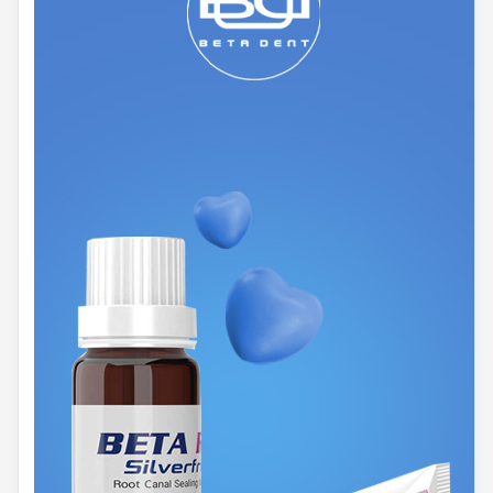
جمله الواتور مستقیم، الواتور کوپلند، الواتور مثلثی، الواتور سوزنی،
الواتور صلیبی، الواتور پاتس، Crane pick و وارویک هستند. این
الواتورها هم از نظر شکل ظاهری و هم از نظر کاربرد با یکدیگر متفاوت
هستند.
خرید الواتور دندانپزشکی
همانطور که گفتیم الواتور دندانپزشکی از ضروری ترین ابزار موجود در
مطب های دندانپزشکی می باشند. از طرفی تنوع آن ها به حدی
بالاست که عملا امکان حضور تمام آن ها را در مطب از شما صلب می
کند. بنابراین برای این که بهترین و کاربردی ترین نوع الواتور را در مطب
خود داشته باشید که بتواند پاسخگوی نیازهای شما باشد نیاز است تا
هنگام خرید الواتور دندانپزشکی نکاتی را بدانید. در این بخش شما را
برای خرید هرچه بهتر الواتورها راهنمایی خواهیم کرد.
کاربرد الواتور دندانپزشکی برایتان چیست؟
الواتور (Elevator) دندانپزشکی همراه همیشگی اینسترومنتی به نام
فورسپس است. برای کشیدن دندان و خارج کردن آن از حفره گاهی
لازم است که الواتور وارد عمل شود. این اینسترومنت با لوکسه کردن
(لق کردن) دندان و باز کردن فضای اطراف آن، راه را برای ورود
فورسپس باز می کند. به طور کلی کاربرد الواتور دندانپزشکی را می توان
به لق و شل کردن دندان، جداکردن بافت‌ های اطراف دندان، تراشیدن
و یا تمیز کردن استخوان، ایجاد برش نواری در قسمت ضریع استخوان،