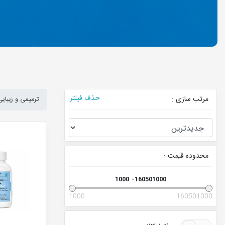
حذف فیلتر
مرتب سازی :
ترمیمی و زیبایی
محدوده قیمت :
1000
160501000
1000
160501000