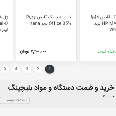
کیت بلیچینگ آفیس 44%
کیت بلیچینگ آفیس Pure
سه بیمار HP MAX برند
Office 35% برند itena
Wh
لیتر برند 
هده قیمت
۷,۲۰۰,۰۰۰ تومان
5
4
3
2
1
(current)
خرید و قیمت دستگاه و مواد بلیچینگ
ن چیست؟
اطلاعات بیشتر ...
 دندان
یکی از پرکاربردترین درمان‌های زیبایی در دندانپزشکی است که از طریق نفوذ 
ر مینا یا انامل باعث سفید شدن مینا می شوند.
البته که کار بلیچینگ در این مرحله