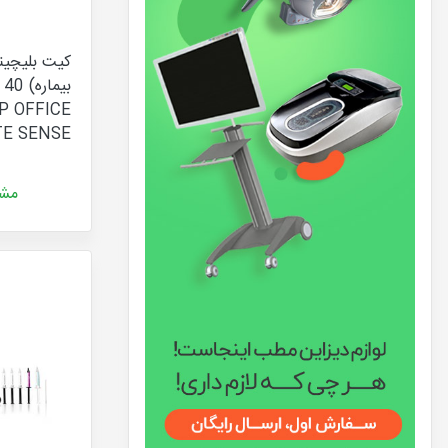
بی
E SENSE
مشا