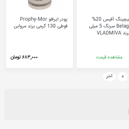
ژل بلیچینگ آفیس 20%
پودر ایرفلو Prophy-Mor
Belagel-O سرنگ 5 میلی
قوطی 130 گرمی برند مروابن
VLADMIVA
مشاهده قیمت
۶۸۳,۰۰۰ تومان
بعدی
»
آخر
مواد بلیچینگ که عمدتاً بر پایه
هیدروژن پراکساید
یا
کارباماید پراکساید
 تمام نمی شود. مواد بلیچینگ به عمق بیش تری از دندان نفوذ کرده و دنتین