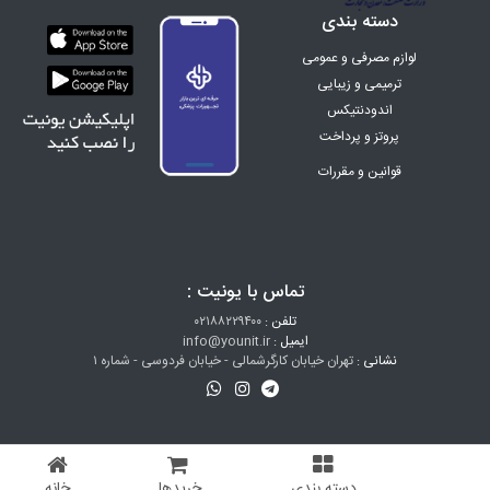
دسته بندی
لوازم مصرفی و عمومی
ترمیمی و زیبایی
اندودنتیکس
پروتز و پرداخت
ارتودنسی
قوانین و مقررات
اینسترومنت
تجهیزات
دندان سازی
زنان و زایمان
تماس با یونیت :
البسه پزشکی
هتلینگ
تلفن :
۰۲۱۸۸۲۲۹۴۰۰
ایمیل :
info@younit.ir
تخفیف ویژه
نشانی :
تهران خیابان کارگرشمالی - خیابان فردوسی - شماره ۱
آزمایشگاهی
©
YoU
nit.ir by
rosependar.ir
دسته بندی
خریدها
خانه