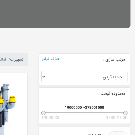
حذف فیلتر
مرتب سازی :
تجهیزات
آمالگ
محدوده قیمت :
19000000
378001000
19000000
378001000