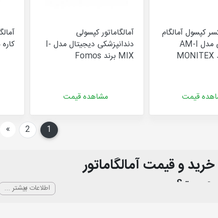
سر کپسول آمالگام
آمالگاماتور کپسولی
آمالگ
دندانپزشکی مدل AM-I
دندانپزشکی دیجیتال مدل I-
کاره مدل 97.1
MIX برند Fomos
هده قیمت
مشاهده قیمت
بع
»
2
1
(current)
خرید و قیمت آمالگاماتور
ور چیست؟
اطلاعات بیشتر ...
آمالگاماتور برای پرکردن دندان با موادی به نام آمالگام استفاده می شود. آمالگا
 مواد دیگر ترکیب شود به سرعت سفت و خشک می شود به همین دلیل آمالگام به صو