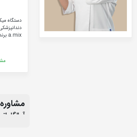
دستگاه میک
a.mix برند MONITEX
مشا
مشاوره 
آمالگامات
از این دستگاه 
که جیوه اگر با