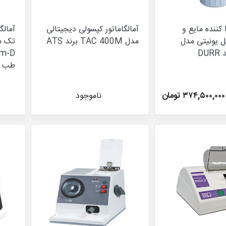
کننده مایع و
آمالگاماتور کپسولی دیجیتالی
آمالگ
ل یونیتی مدل
مدل TAC 400M برند ATS
تک م
CAS-1 برند DURR
طب
۳۷۴,۵۰۰,۰۰۰ تومان
ناموجود