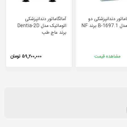
اماتور دندانپزشکی دو
آمالگاماتور دندانپزشکی
B-16 برند NF
اتوماتیک مدل Dentia-2D
برند عاج طب
مشاهده قیمت
۵۹,۲۰۰,۰۰۰ تومان
دی
م حاوی جیوه، مس، نقره، قلع، سرب و… می باشد. مشکلی که وجود دارد این است
رت پودر فاقد جیوه وجود دارد و زمانی که دندانپزشک می خواهد از آن