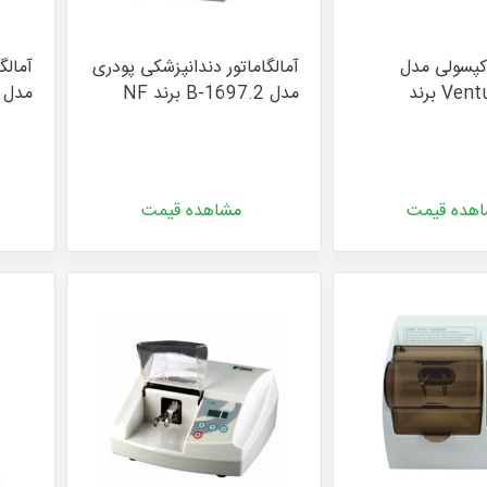
 کپسولی مدل
آمالگاماتور دندانپزشکی پودری
آمالگ
Ventura Mix 2 برند
مدل B-1697.2 برند NF
مدل D-1697.4 برند F
هده قیمت
مشاهده قیمت