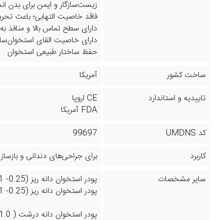
زیست‌سازگار و ایمن برای بدن ان
فاقد خاصیت التهابی؛ باعث تحر
دارای سطح تماس بالا و منافذ به
دارای خاصیت القای استخوان‌سازی بالا (tivity
حفظ ساختار طبیعی استخوان
ساخت کشور
آمریکا
تاییدیه و استاندارد
CE اروپا
FDA آمریکا
کد UMDNS
99697
کاربرد
برای جراحی‌های دندانی و بازسا
سایر مشخصات
پودر استخوان دانه ریز (0.25- 1 میلی متر) = 0.25 گرم = کد IOSG025
پودر استخوان دانه ریز (0.25- 1 میلی متر) = 0.5 گرم = کد IOSG050
پودر استخوان دانه درشت ( 1.0 - 2.0 ) = 0.5 گرم = کد IOLG050