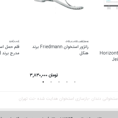
سرساکشن، رانژور، بن فایل
کریر و گوده
رانژور استخوان Friedmann برند
قلم حمل است
Horizon
هنکل
مدرج برند Ar Instrumed
۳,۸۳۰,۰۰۰ تومان
استخوانی دندان -
بازسازی استخوان هدایت شده -
نت تهران