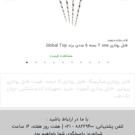
فایل روتاری و دستی
فا
فایل روتاری T one بسته 6 عددی برند Global Top
فای
مشاهده قیمت
فایل روتاری میکرومگا -
فایل روتاری 4 درصد -
قیمت فایل روتاری
پروتیپر -
فایل روتاری آسورت -
خرید تجهیزات اندودنتیکس -
دوان
تک طب
با ما در ارتباط باشید :
تلفن پشتیبانی: ۸۸۲۲۹۴۰۰ - ۰۲۱ | هفت روز هفته، ۱۶ ساعت
شبانه‌روز پاسخگوی شما خواهیم بود.