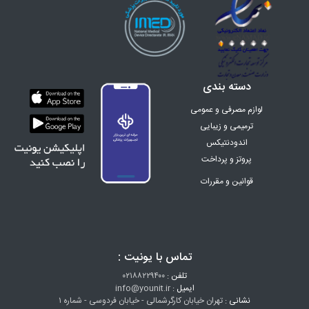
دسته بندی
لوازم مصرفی و عمومی
ترمیمی و زیبایی
اندودنتیکس
پروتز و پرداخت
ارتودنسی
قوانین و مقررات
اینسترومنت
تجهیزات
دندان سازی
زنان و زایمان
تماس با یونیت :
البسه پزشکی
هتلینگ
تلفن :
۰۲۱۸۸۲۲۹۴۰۰
ایمیل :
info@younit.ir
تخفیف ویژه
نشانی :
تهران خیابان کارگرشمالی - خیابان فردوسی - شماره ۱
آزمایشگاهی