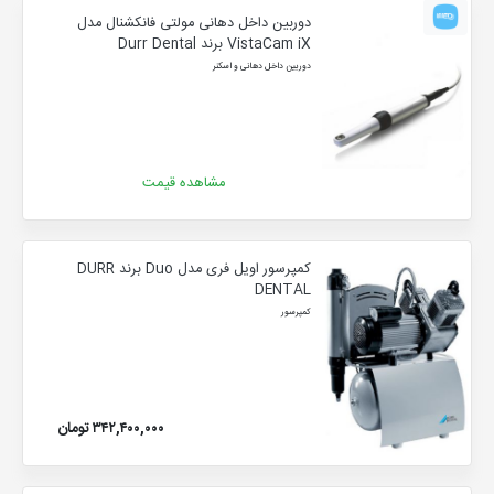
دوربین داخل دهانی مولتی فانکشنال مدل
VistaCam iX برند Durr Dental
دوربین داخل دهانی و اسکنر
مشاهده قیمت
کمپرسور اویل فری مدل Duo برند DURR
DENTAL
کمپرسور
۳۴۲,۴۰۰,۰۰۰ تومان