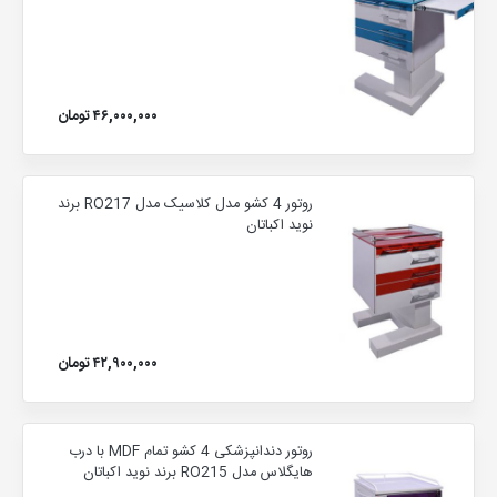
۴۶,۰۰۰,۰۰۰ تومان
روتور 4 کشو مدل کلاسیک مدل RO217 برند
نوید اکباتان
۴۲,۹۰۰,۰۰۰ تومان
روتور دندانپزشکی 4 کشو تمام MDF با درب
هایگلاس مدل RO215 برند نوید اکباتان