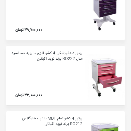
۳۹,۷۰۰,۰۰۰ تومان
روتور دندانپزشکی 4 کشو فلزی با رویه ضد اسید
مدل RO222 برند نوید اکباتان
۳۳,۰۰۰,۰۰۰ تومان
روتور 4 کشو تمام MDF با درب هایگلاس
RO212 برند نوید اکباتان