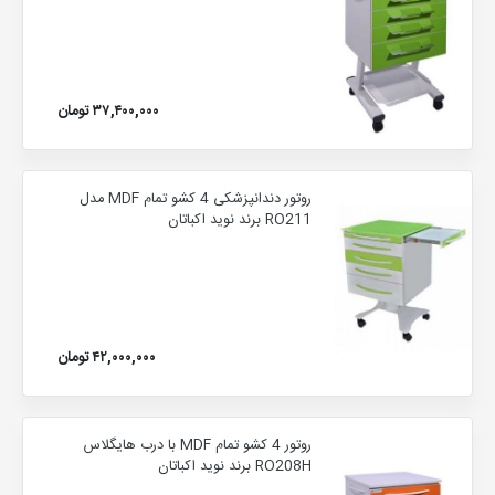
۳۷,۴۰۰,۰۰۰ تومان
روتور دندانپزشکی 4 کشو تمام MDF مدل
RO211 برند نوید اکباتان
۴۲,۰۰۰,۰۰۰ تومان
روتور 4 کشو تمام MDF با درب هایگلاس
RO208H برند نوید اکباتان