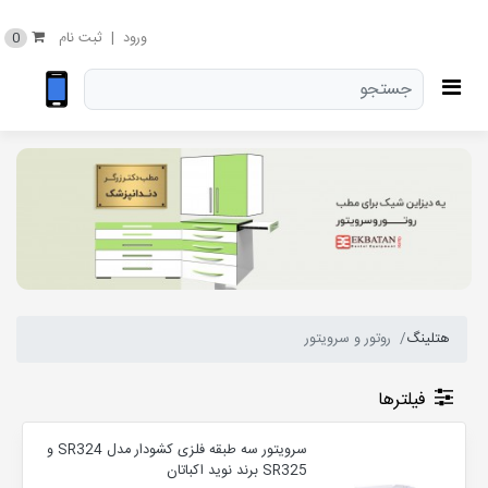
0
ورود
|
ثبت نام
هتلینگ
روتور و سرویتور
فیلترها
سرویتور سه طبقه فلزی کشودار مدل SR324 و
SR325 برند نوید اکباتان