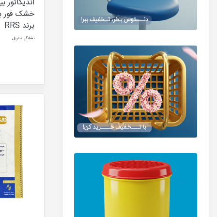
اندیکاتور ب
برند RRS
نشانگر استریل