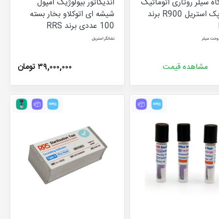
ه سیلر روتاری اتوماتیک
اندیکاتور بیولوژیک آمپول
رول پک استریل R900 برند
شیشه ای اتوکلاو بخار بسته
100 عددی برند RRS
وخت سیلر
نشانگر استریل
مشاهده قیمت
۳۹,۰۰۰,۰۰۰ تومان