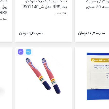
یولوژیکی حرارت
تست بوی دیک پک اتوکلاو
دستگا
خشک فور بسته 50 عددی
بخارRRS مدل ISO1140_4
RRS
نشانگر استریل
دستگاه د
۱۷,۵۰۰,۰۰۰ تومان
۹,۴۰۰,۰۰۰ تومان