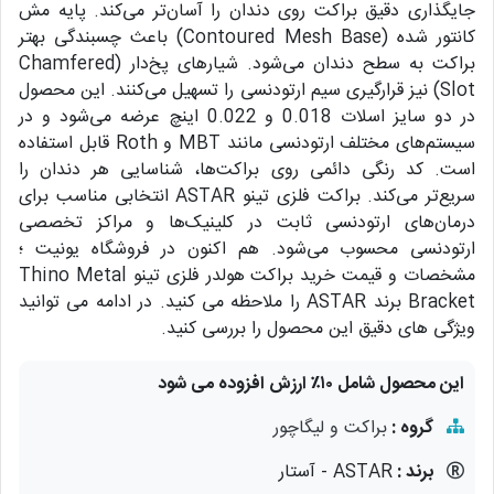
جایگذاری دقیق براکت روی دندان را آسان‌تر می‌کند. پایه مش
کانتور شده (Contoured Mesh Base) باعث چسبندگی بهتر
براکت به سطح دندان می‌شود. شیارهای پخ‌دار (Chamfered
Slot) نیز قرارگیری سیم ارتودنسی را تسهیل می‌کنند. این محصول
در دو سایز اسلات 0.018 و 0.022 اینچ عرضه می‌شود و در
سیستم‌های مختلف ارتودنسی مانند MBT و Roth قابل استفاده
است. کد رنگی دائمی روی براکت‌ها، شناسایی هر دندان را
سریع‌تر می‌کند. براکت فلزی تینو ASTAR انتخابی مناسب برای
درمان‌های ارتودنسی ثابت در کلینیک‌ها و مراکز تخصصی
ارتودنسی محسوب می‌شود. هم اکنون در فروشگاه یونیت ؛
مشخصات و قیمت خرید براکت هولدر فلزی تینو Thino Metal
Bracket برند ASTAR را ملاحظه می کنید. در ادامه می توانید
ویژگی های دقیق این محصول را بررسی کنید.
این محصول شامل ۱۰٪ ارزش افزوده می شود
گروه :
براکت و لیگاچور
برند :
ASTAR - آستار