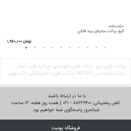
براکت و لیگاچور
پن
گیج براکت ستاره‌ای برند فالکن
پن
۱,۹۵۰,۰۰۰ تومان
براکت فلزی تینو -
براکت فلزی ارتودنسی -
براکت فلزی آستار
-
براکت ارتودنسی ASTAR -
براکت فلزی دندانپزشکی -
نت تهران
با ما در ارتباط باشید :
تلفن پشتیبانی: ۸۸۲۲۹۴۰۰ - ۰۲۱ | هفت روز هفته، ۱۶ ساعت
شبانه‌روز پاسخگوی شما خواهیم بود.
فروشگاه یونیت