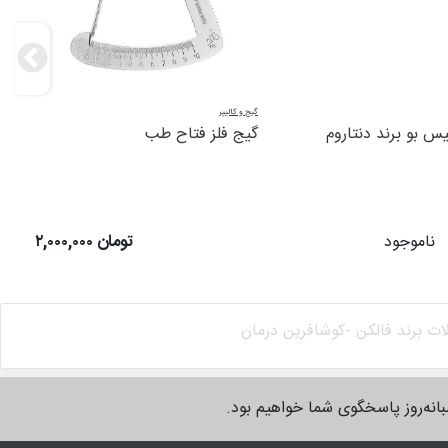
گیج و کالیپر
س بو برند دنتاروم
گیج فلز فتاح طب
ناموجود
۲,۰۰۰,۰۰۰ تومان
ت برند فالکن -
کوشافرین درمان