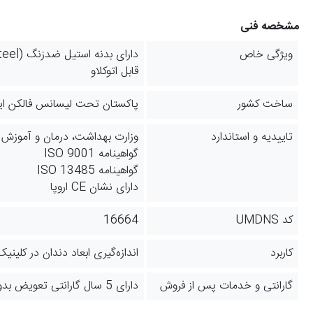
مشخصه فنی
ویژگی خاص
دارای بدنه استیل ضدزنگ (Stainless steel)
قابل اتوکلاو
ساخت کشور
پاکستان تحت لیسانس فالکن ایتا
تاییدیه و استاندارد
وزارت بهداشت، درمان و آموزش
گواهینامه ISO 9001
گواهینامه ISO 13485
دارای نشان CE اروپا
کد UMDNS
16664
کاربرد
اندازه‌گیری ابعاد دندان در کلینی
گارانتی و خدمات پس از فروش
دارای 5 سال گارانتی تعویض بدون قید و شرط