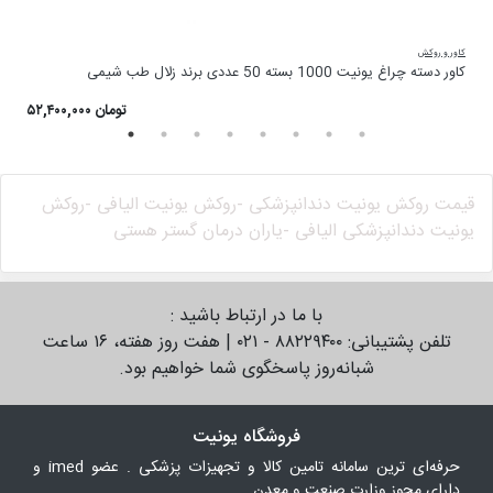
کاور و روکش
کا
کاور دسته چراغ یونیت 1000 بسته 50 عددی برند زلال طب شیمی
کاو
۵۲,۴۰۰,۰۰۰ تومان
قیمت روکش یونیت دندانپزشکی -
روکش یونیت الیافی -
روکش
یونیت دندانپزشکی الیافی -
یاران درمان گستر هستی
با ما در ارتباط باشید :
تلفن پشتیبانی: ۸۸۲۲۹۴۰۰ - ۰۲۱ | هفت روز هفته، ۱۶ ساعت
شبانه‌روز پاسخگوی شما خواهیم بود.
فروشگاه یونیت
حرفه‌ای ترین سامانه تامین کالا و تجهیزات پزشکی . عضو imed و
دارای مجوز وزارت صنعت و معدن.