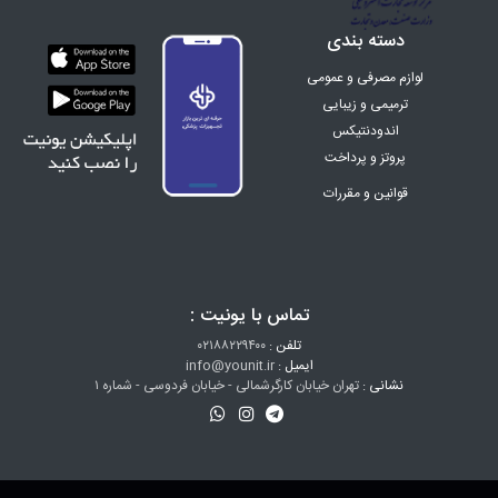
دسته بندی
لوازم مصرفی و عمومی
ترمیمی و زیبایی
اندودنتیکس
پروتز و پرداخت
ارتودنسی
قوانین و مقررات
اینسترومنت
تجهیزات
دندان سازی
زنان و زایمان
تماس با یونیت :
البسه پزشکی
هتلینگ
تلفن :
۰۲۱۸۸۲۲۹۴۰۰
ایمیل :
info@younit.ir
تخفیف ویژه
نشانی :
تهران خیابان کارگرشمالی - خیابان فردوسی - شماره ۱
آزمایشگاهی