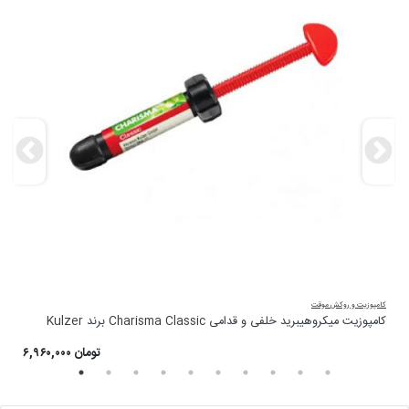
کامپوزیت و روکش موقت
کا
کامپوزیت میکروهیبرید خلفی و قدامی Charisma Classic برند Kulzer
کام
۶,۹۶۰,۰۰۰ تومان