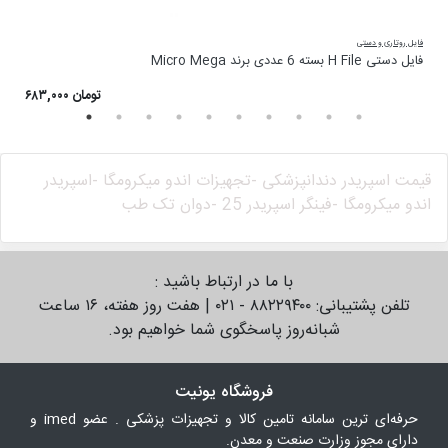
فایل روتاری و دستی
کن
فایل دستی H File بسته 6 عددی برند Micro Mega
ه
۶۸۳,۰۰۰ تومان
قیمت اسپریدر دندانپزشکی -
تجهیزات اندو میکرومگا -
اسپریدر
اندو میکرومگا -
فینگر اسپریدر 25 -
دوان تک طب
با ما در ارتباط باشید :
تلفن پشتیبانی: ۸۸۲۲۹۴۰۰ - ۰۲۱ | هفت روز هفته، ۱۶ ساعت
شبانه‌روز پاسخگوی شما خواهیم بود.
فروشگاه یونیت
حرفه‌ای ترین سامانه تامین کالا و تجهیزات پزشکی . عضو imed و
دارای مجوز وزارت صنعت و معدن.