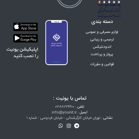
دسته بندی
لوازم مصرفی و عمومی
ترمیمی و زیبایی
اندودنتیکس
پروتز و پرداخت
ارتودنسی
قوانین و مقررات
اینسترومنت
تجهیزات
دندان سازی
زنان و زایمان
تماس با یونیت :
البسه پزشکی
هتلینگ
تلفن :
۰۲۱۸۸۲۲۹۴۰۰
ایمیل :
info@younit.ir
تخفیف ویژه
نشانی :
تهران خیابان کارگرشمالی - خیابان فردوسی - شماره ۱
آزمایشگاهی